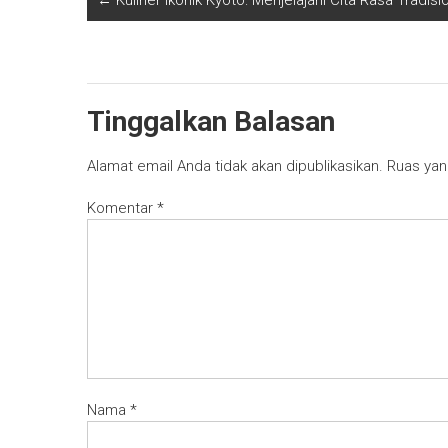
←
Kuliner Ikonik Kyoto: Menjelajahi Cita Rasa Tradis
Tinggalkan Balasan
Alamat email Anda tidak akan dipublikasikan.
Ruas yan
Komentar
*
Nama
*