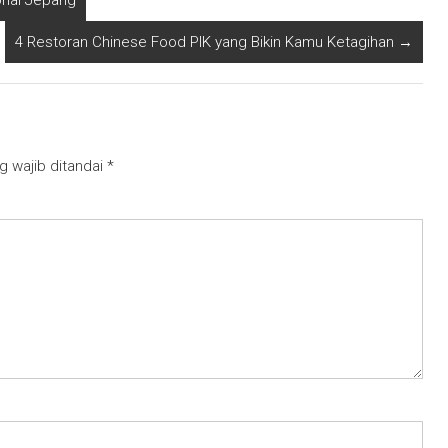
ional Jepang
4 Restoran Chinese Food PIK yang Bikin Kamu Ketagihan
→
g wajib ditandai
*