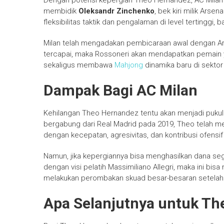
Dengan potensi kepergian Theo Hernandez, AC Milan t
membidik
Oleksandr Zinchenko
, bek kiri milik Arse
fleksibilitas taktik dan pengalaman di level tertinggi
Milan telah mengadakan pembicaraan awal dengan Arse
tercapai, maka Rossoneri akan mendapatkan pemain
sekaligus membawa
Mahjong
dinamika baru di sektor 
Dampak Bagi AC Milan
Kehilangan Theo Hernandez tentu akan menjadi pukulan
bergabung dari Real Madrid pada 2019, Theo telah men
dengan kecepatan, agresivitas, dan kontribusi ofensif y
Namun, jika kepergiannya bisa menghasilkan dana se
dengan visi pelatih Massimiliano Allegri, maka ini bisa
melakukan perombakan skuad besar-besaran setelah 
Apa Selanjutnya untuk Th