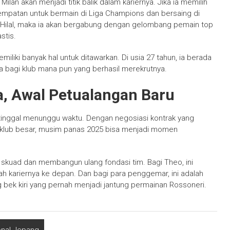
an akan menjadi titik balik dalam kariernya. Jika ia memilih
empatan untuk bermain di Liga Champions dan bersaing di
 Al Hilal, maka ia akan bergabung dengan gelombang pemain top
stis.
miliki banyak hal untuk ditawarkan. Di usia 27 tahun, ia berada
a bagi klub mana pun yang berhasil merekrutnya.
a, Awal Petualangan Baru
tinggal menunggu waktu. Dengan negosiasi kontrak yang
-klub besar, musim panas 2025 bisa menjadi momen
 skuad dan membangun ulang fondasi tim. Bagi Theo, ini
ah kariernya ke depan. Dan bagi para penggemar, ini adalah
ng bek kiri yang pernah menjadi jantung permainan Rossoneri.