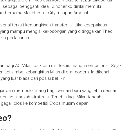
ak tinggal diam. Klub asal kota mode tersebut dikabarkan
nal, sebagai pengganti ideal. Zinchenko dinilai memiliki
, baik bersama Manchester City maupun Arsenal.
nal terkait kemungkinan transfer ini. Jika kesepakatan
 yang mampu mengisi kekosongan yang ditinggalkan Theo,
kiri pertahanan.
 bagi AC Milan, baik dari sisi teknis maupun emosional. Sejak
jadi simbol kebangkitan Milan di era modern. Ia dikenal
ang luar biasa dari posisi bek kiri.
gar dan membuka ruang bagi pemain baru yang lebih sesuai
 menjadi langkah strategis. Terlebih lagi, Milan tengah
gagal lolos ke kompetisi Eropa musim depan.
eo?