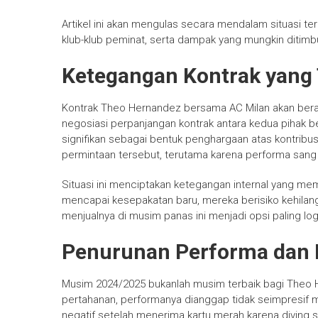
Artikel ini akan mengulas secara mendalam situasi ter
klub-klub peminat, serta dampak yang mungkin ditimbu
Ketegangan Kontrak yang 
Kontrak Theo Hernandez bersama AC Milan akan berak
negosiasi perpanjangan kontrak antara kedua pihak be
signifikan sebagai bentuk penghargaan atas kontribu
permintaan tersebut, terutama karena performa sang 
Situasi ini menciptakan ketegangan internal yang me
mencapai kesepakatan baru, mereka berisiko kehilang
menjualnya di musim panas ini menjadi opsi paling logi
Penurunan Performa dan 
Musim 2024/2025 bukanlah musim terbaik bagi Theo Her
pertahanan, performanya dianggap tidak seimpresif
negatif setelah menerima kartu merah karena diving 