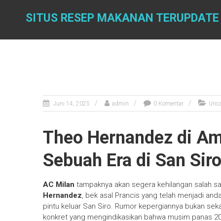
Skip
to
SITUS RESEP MAKANAN TERUPDATE
content
Juni 14, 2025
admin
0 Komentar
Unca
Theo Hernandez di Amb
Sebuah Era di San Sir
AC Milan
tampaknya akan segera kehilangan salah sat
Hernandez
, bek asal Prancis yang telah menjadi an
pintu keluar San Siro. Rumor kepergiannya bukan seka
konkret yang mengindikasikan bahwa musim panas 2025