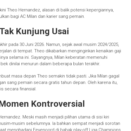
kini Theo Hernandez, alasan di balik potensi kepergiannya,
lkan bagi AC Milan dan karier sang pemain.
Tak Kunjung Usai
hir pada 30 Juni 2026. Namun, sejak awal musim 2024/2025,
rjalan di tempat. Theo dikabarkan menginginkan kenaikan gaji
sinya selama ini. Sayangnya, Milan keberatan memenuhi
bek dinilai menurun dalam beberapa bulan terakhir.
mbuat masa depan Theo semakin tidak pasti. Jika Milan gagal
an sang pemain secara gratis tahun depan. Oleh karena itu,
s secara finansial.
Momen Kontroversial
nandez. Meski masih menjadi pilihan utama di sisi kiri
 musim-musim sebelumnya. Ia bahkan sempat menjadi sorotan
saat menghadapi Feyenoord di babak play-off Liga Champions.