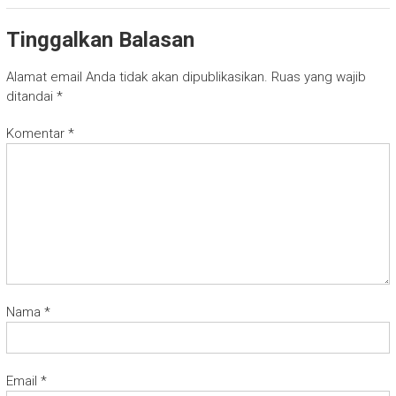
Tinggalkan Balasan
Alamat email Anda tidak akan dipublikasikan.
Ruas yang wajib
ditandai
*
Komentar
*
Nama
*
Email
*