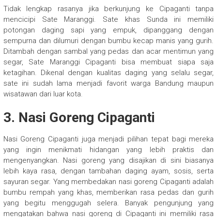
Tidak lengkap rasanya jika berkunjung ke Cipaganti tanpa
mencicipi Sate Maranggi. Sate khas Sunda ini memiliki
potongan daging sapi yang empuk, dipanggang dengan
sempurna dan dilumuri dengan bumbu kecap manis yang gurih.
Ditambah dengan sambal yang pedas dan acar mentimun yang
segar, Sate Maranggi Cipaganti bisa membuat siapa saja
ketagihan. Dikenal dengan kualitas daging yang selalu segar,
sate ini sudah lama menjadi favorit warga Bandung maupun
wisatawan dari luar kota.
3. Nasi Goreng Cipaganti
Nasi Goreng Cipaganti juga menjadi pilihan tepat bagi mereka
yang ingin menikmati hidangan yang lebih praktis dan
mengenyangkan. Nasi goreng yang disajikan di sini biasanya
lebih kaya rasa, dengan tambahan daging ayam, sosis, serta
sayuran segar. Yang membedakan nasi goreng Cipaganti adalah
bumbu rempah yang khas, memberikan rasa pedas dan gurih
yang begitu menggugah selera. Banyak pengunjung yang
mengatakan bahwa nasi goreng di Cipaganti ini memiliki rasa