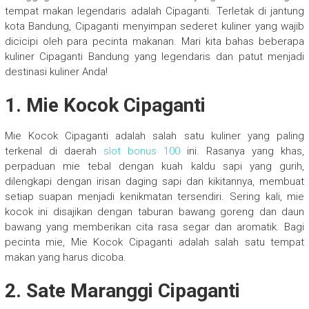
tempat makan legendaris adalah Cipaganti. Terletak di jantung
kota Bandung, Cipaganti menyimpan sederet kuliner yang wajib
dicicipi oleh para pecinta makanan. Mari kita bahas beberapa
kuliner Cipaganti Bandung yang legendaris dan patut menjadi
destinasi kuliner Anda!
1. Mie Kocok Cipaganti
Mie Kocok Cipaganti adalah salah satu kuliner yang paling
terkenal di daerah
slot bonus 100
ini. Rasanya yang khas,
perpaduan mie tebal dengan kuah kaldu sapi yang gurih,
dilengkapi dengan irisan daging sapi dan kikitannya, membuat
setiap suapan menjadi kenikmatan tersendiri. Sering kali, mie
kocok ini disajikan dengan taburan bawang goreng dan daun
bawang yang memberikan cita rasa segar dan aromatik. Bagi
pecinta mie, Mie Kocok Cipaganti adalah salah satu tempat
makan yang harus dicoba.
2. Sate Maranggi Cipaganti