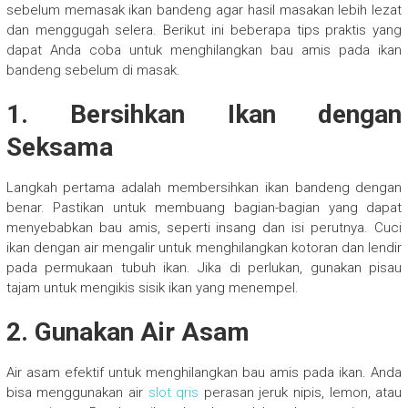
sebelum memasak ikan bandeng agar hasil masakan lebih lezat
dan menggugah selera. Berikut ini beberapa tips praktis yang
dapat Anda coba untuk menghilangkan bau amis pada ikan
bandeng sebelum di masak.
1.
Bersihkan Ikan dengan
Seksama
Langkah pertama adalah membersihkan ikan bandeng dengan
benar. Pastikan untuk membuang bagian-bagian yang dapat
menyebabkan bau amis, seperti insang dan isi perutnya. Cuci
ikan dengan air mengalir untuk menghilangkan kotoran dan lendir
pada permukaan tubuh ikan. Jika di perlukan, gunakan pisau
tajam untuk mengikis sisik ikan yang menempel.
2.
Gunakan Air Asam
Air asam efektif untuk menghilangkan bau amis pada ikan. Anda
bisa menggunakan air
slot qris
perasan jeruk nipis, lemon, atau