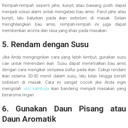
Rempah-rempah seperti jahe, kunyit, atau bawang putih dapat
menjadi solusi alami untuk mengatasi bau amis. Parut jahe atau
kunyit, lalu balurkan pada ikan sebelum di masak. Selain
menghilangkan bau amis, rempah-rempah ini juga dapat
memberikan aroma dan rasa yang khas pada masakan.
5.
Rendam dengan Susu
Jika Anda menginginkan cara yang lebih lembut, gunakan susu
cair untuk merendam ikan. Susu dapat menetralkan bau amis
dengan cara mengikat senyawa sulfur pada ikan. Cukup rendam
ikan selama 20-30 menit dalam susu, lalu bilas hingga bersih
sebelum di masak. Cara ini sangat cocok jika Anda ingin
mengolah
slot kamboja
ikan bandeng menjadi masakan yang
beraroma ringan.
6.
Gunakan Daun Pisang atau
Daun Aromatik