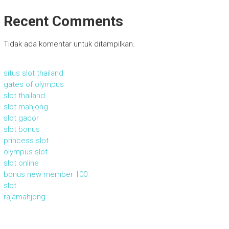
Recent Comments
Tidak ada komentar untuk ditampilkan.
situs slot thailand
gates of olympus
slot thailand
slot mahjong
slot gacor
slot bonus
princess slot
olympus slot
slot online
bonus new member 100
slot
rajamahjong