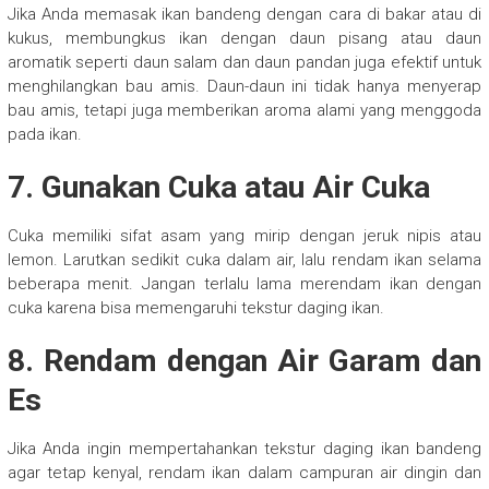
Jika Anda memasak ikan bandeng dengan cara di bakar atau di
kukus, membungkus ikan dengan daun pisang atau daun
aromatik seperti daun salam dan daun pandan juga efektif untuk
menghilangkan bau amis. Daun-daun ini tidak hanya menyerap
bau amis, tetapi juga memberikan aroma alami yang menggoda
pada ikan.
7.
Gunakan Cuka atau Air Cuka
Cuka memiliki sifat asam yang mirip dengan jeruk nipis atau
lemon. Larutkan sedikit cuka dalam air, lalu rendam ikan selama
beberapa menit. Jangan terlalu lama merendam ikan dengan
cuka karena bisa memengaruhi tekstur daging ikan.
8.
Rendam dengan Air Garam dan
Es
Jika Anda ingin mempertahankan tekstur daging ikan bandeng
agar tetap kenyal, rendam ikan dalam campuran air dingin dan