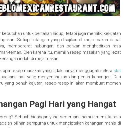
ebutuhan untuk bertahan hidup, tetapi juga memiliki kekuatan
lupakan. Setiap hidangan yang disajikan di meja makan dapat
a, mempererat hubungan, dan bahkan menghadirkan rasa
man-teman. Oleh karena itu, memilih resep masakan yang lezat
kenangan indah di meja makan.
berapa resep masakan yang tidak hanya menggugah selera
slot
suasana hati yang menyenangkan dan penuh kenangan. Dari
baru yang penuh kejutan, resep-resep ini akan membuat momen
enangan Pagi Hari yang Hangat
goreng? Sebuah hidangan yang sederhana namun memiliki rasa
adalah pilihan sempurna untuk menciptakan kenangan manis di