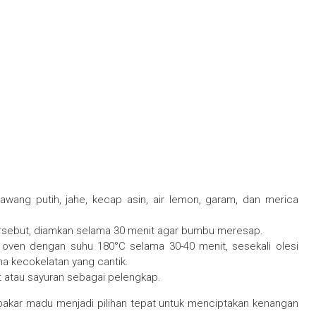
wang putih, jahe, kecap asin, air lemon, garam, dan merica
rsebut, diamkan selama 30 menit agar bumbu meresap.
ven dengan suhu 180°C selama 30-40 menit, sesekali olesi
 kecokelatan yang cantik.
t atau sayuran sebagai pelengkap.
akar madu menjadi pilihan tepat untuk menciptakan kenangan