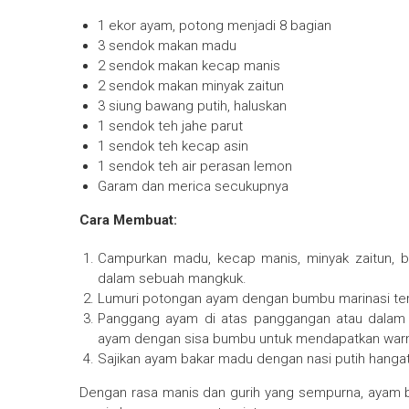
1 ekor ayam, potong menjadi 8 bagian
3 sendok makan madu
2 sendok makan kecap manis
2 sendok makan minyak zaitun
3 siung bawang putih, haluskan
1 sendok teh jahe parut
1 sendok teh kecap asin
1 sendok teh air perasan lemon
Garam dan merica secukupnya
Cara Membuat:
Campurkan madu, kecap manis, minyak zaitun, ba
dalam sebuah mangkuk.
Lumuri potongan ayam dengan bumbu marinasi te
Panggang ayam di atas panggangan atau dalam o
ayam dengan sisa bumbu untuk mendapatkan warna
Sajikan ayam bakar madu dengan nasi putih hanga
Dengan rasa manis dan gurih yang sempurna, ayam b