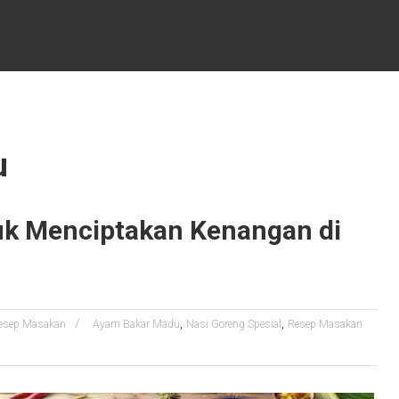
u
uk Menciptakan Kenangan di
,
,
esep Masakan
Ayam Bakar Madu
Nasi Goreng Spesial
Resep Masakan