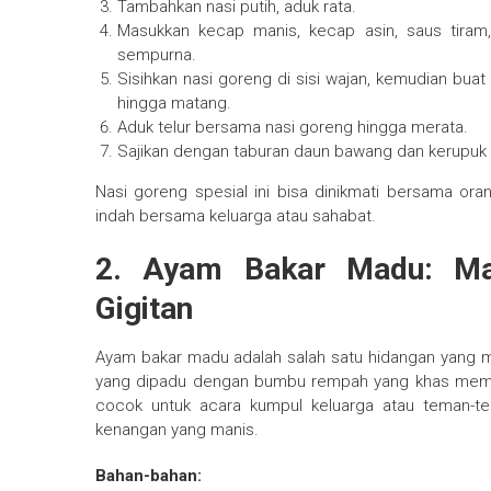
Tambahkan nasi putih, aduk rata.
Masukkan kecap manis, kecap asin, saus tira
sempurna.
Sisihkan nasi goreng di sisi wajan, kemudian buat
hingga matang.
Aduk telur bersama nasi goreng hingga merata.
Sajikan dengan taburan daun bawang dan kerupuk 
Nasi goreng spesial ini bisa dinikmati bersama or
indah bersama keluarga atau sahabat.
2.
Ayam Bakar Madu: Man
Gigitan
Ayam bakar madu adalah salah satu hidangan yang 
yang dipadu dengan bumbu rempah yang khas memberi
cocok untuk acara kumpul keluarga atau teman-t
kenangan yang manis.
Bahan-bahan: