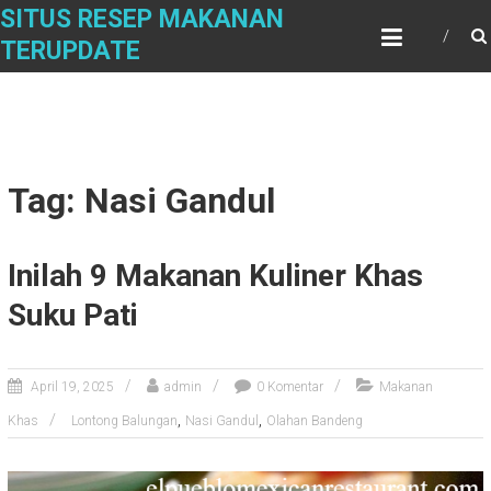
Skip
SITUS RESEP MAKANAN
to
TERUPDATE
content
Tag: Nasi Gandul
Inilah 9 Makanan Kuliner Khas
Suku Pati
April 19, 2025
admin
0 Komentar
Makanan
,
,
Khas
Lontong Balungan
Nasi Gandul
Olahan Bandeng