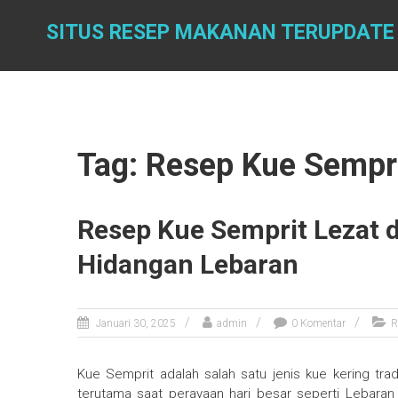
Skip
to
SITUS RESEP MAKANAN TERUPDATE
content
Tag: Resep Kue Sempr
Resep Kue Semprit Lezat 
Hidangan Lebaran
Januari 30, 2025
admin
0 Komentar
R
Kue Semprit adalah salah satu jenis kue kering trad
terutama saat perayaan hari besar seperti Lebaran 