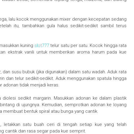
tega, lalu kocok menggunakan mixer dengan kecepatan sedang
lah itu, tambahkan gula halus sedikit-sedikit sambil terus
 masukkan kuning
slot777
telur satu per satu. Kocok hingga rata
kan ekstrak vanili untuk memberikan aroma harum pada kue
 dan susu bubuk (jika digunakan) dalam satu wadah. Aduk rata
rin dan telur sedikit-sedikit. Aduk menggunakan spatula hingga
r adonan tidak menjadi keras.
au diolesi sedikit margarin. Masukkan adonan ke dalam plastik
t bintang di ujungnya. Kemudian, semprotkan adonan ke loyang
a membuat bentuk spiral atau bunga yang cantik.
 letakkan satu buah ceri di tengah setiap kue yang telah
ng cantik dan rasa segar pada kue semprit.