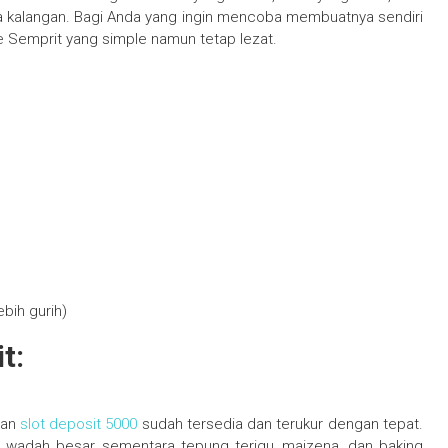
ala kalangan. Bagi Anda yang ingin mencoba membuatnya sendiri
e Semprit yang simple namun tetap lezat.
bih gurih)
t:
han
slot deposit 5000
sudah tersedia dan terukur dengan tepat.
i wadah besar, sementara tepung terigu, maizena, dan baking