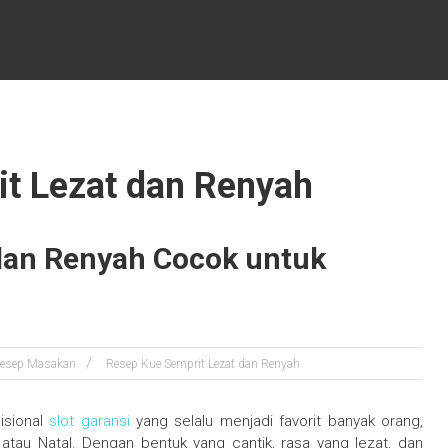
it Lezat dan Renyah
dan Renyah Cocok untuk
esep Masakan
Resep Kue Semprit Lezat dan Renyah
isional
slot garansi
yang selalu menjadi favorit banyak orang,
atau Natal. Dengan bentuk yang cantik, rasa yang lezat, dan