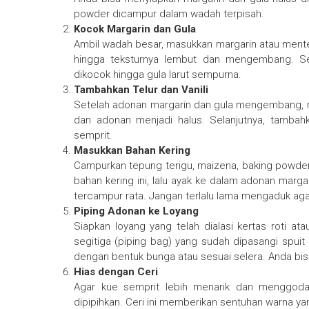
powder dicampur dalam wadah terpisah.
Kocok Margarin dan Gula
Ambil wadah besar, masukkan margarin atau men
hingga teksturnya lembut dan mengembang. Sete
dikocok hingga gula larut sempurna.
Tambahkan Telur dan Vanili
Setelah adonan margarin dan gula mengembang,
dan adonan menjadi halus. Selanjutnya, tambah
semprit.
Masukkan Bahan Kering
Campurkan tepung terigu, maizena, baking powder,
bahan kering ini, lalu ayak ke dalam adonan marga
tercampur rata. Jangan terlalu lama mengaduk aga
Piping Adonan ke Loyang
Siapkan loyang yang telah dialasi kertas roti at
segitiga (piping bag) yang sudah dipasangi spui
dengan bentuk bunga atau sesuai selera. Anda bis
Hias dengan Ceri
Agar kue semprit lebih menarik dan menggoda,
dipipihkan. Ceri ini memberikan sentuhan warna ya